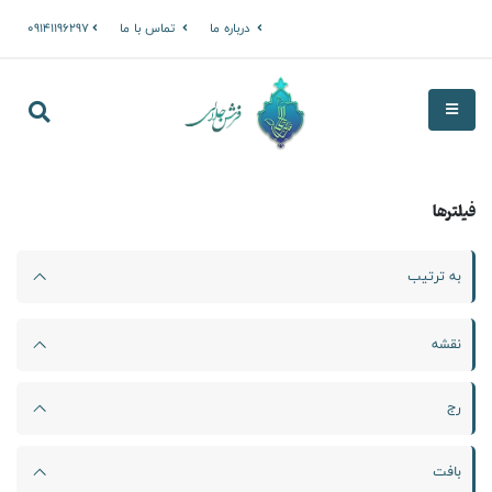
درباره ما
تماس با ما
09141196297
فیلترها
به ترتیب
نقشه
رج
بافت