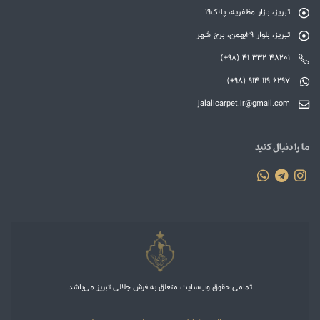
تبریز، بازار مظفریه، پلاک19
تبریز، بلوار 29بهمن، برج شهر
(+98) 41 332 48201
(+98) 914 119 6297
jalalicarpet.ir@gmail.com
ما را دنبال کنید
تمامی حقوق وب‌سایت متعلق به فرش جلالی تبریز می‌باشد