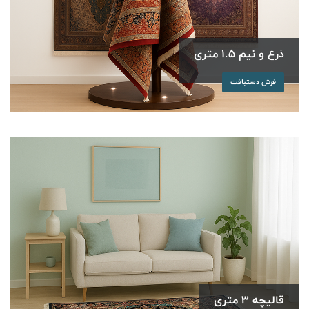
ذرع و نیم 1.5 متری
فرش دستبافت
قالیچه 3 متری