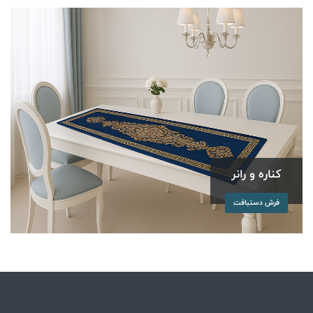
کناره و رانر
فرش دستبافت