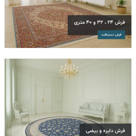
فرش 24 ، 32 و 40 متری
فرش دستبافت
فرش دایره و بیضی