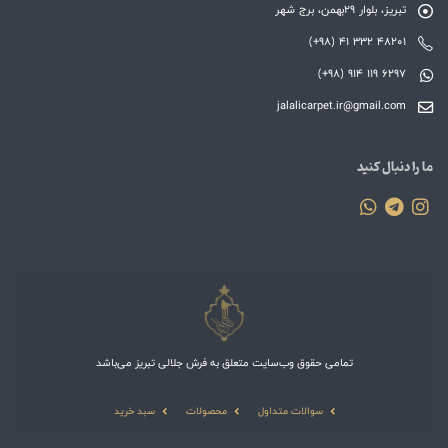
تبریز، بلوار 29بهمن، برج شهر
(+98) 41 332 48201
(+98) 914 119 6297
jalalicarpet.ir@gmail.com
ما را دنبال کنید
تمامی حقوق وب‌سایت متعلق به فرش جلالی تبریز می‌باشد
سوالات متداول
محصولات
سبد خرید